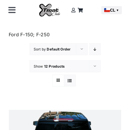
Skip
CL
to
▼
Toggle
content
Navigation
Camionetas
Ford F-150; F-250
Accesorios
Sort by
Default Order
Saber Más
Show
12 Products