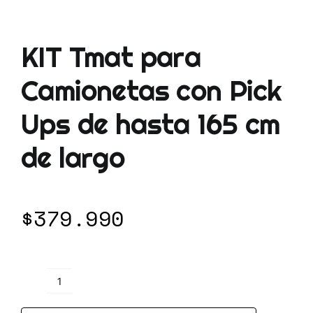
KIT Tmat para
Camionetas con Pick
Ups de hasta 165 cm
de largo
$
379.990
KIT
Tmat