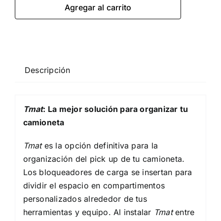
Agregar al carrito
para
Camionetas
con
Pick
Ups
Descripción
de
hasta
165
Tmat
: La mejor solución para organizar tu
cm
camioneta
de
largo
Tmat
es la opción definitiva para la
cantidad
organización del pick up de tu camioneta.
Los bloqueadores de carga se insertan para
dividir el espacio en compartimentos
personalizados alrededor de tus
herramientas y equipo. Al instalar
Tmat
entre