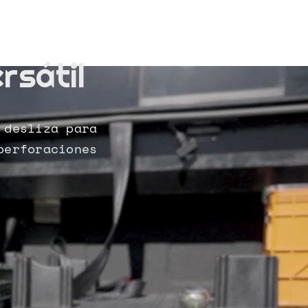
rsátil
 desliza para
perforaciones