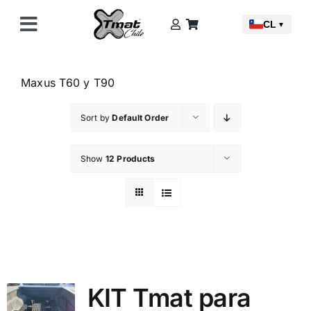
Skip
CL
to
▼
Toggle
content
Navigation
Camionetas
Maxus T60 y T90
Accesorios
Sort by
Default Order
Saber Más
Show
12 Products
Contáctanos
KIT Tmat para