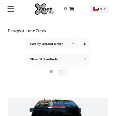
Skip
CL
to
▼
Toggle
content
Navigation
Camionetas
Peugeot LandTreck
Accesorios
Sort by
Default Order
Saber Más
Show
12 Products